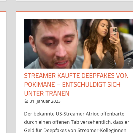
STREAMER KAUFTE DEEPFAKES VON
POKIMANE – ENTSCHULDIGT SICH
UNTER TRÄNEN
31. Januar 2023
StreamRant
News
,
Twitch
Der bekannte US-Streamer Atrioc offenbarte
durch einen offenen Tab versehentlich, dass er
Geld für Deepfakes von Streamer-Kolleginnen