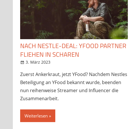
NACH NESTLE-DEAL: YFOOD PARTNER
FLIEHEN IN SCHAREN
3. März 2023
StreamRant
News
,
Twitch
,
YouTube
Zuerst Ankerkraut, jetzt YFood? Nachdem Nestles
Beteiligung an YFood bekannt wurde, beenden
nun reihenweise Streamer und Influencer die
Zusammenarbeit.
Weiterlesen