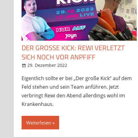
DER GROSSE KICK: REWI VERLETZT S
ICH NOCH VOR ANPFIFF
29. Dezember 2022
StreamRant
News
,
Twitch
Eigentlich sollte er bei „Der große Kick“ auf dem
Feld stehen und sein Team anführen. Jetzt
verbringt Rewi den Abend allerdings wohl im
Krankenhaus.
Weiterlesen