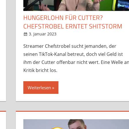
HUNGERLOHN FÜR CUTTER?
CHEFSTROBEL ERNTET SHITSTORM
3. Januar 2023
StreamRant
News
,
Twitch
,
YouTube
Streamer Chefstrobel sucht jemanden, der
seinen TikTok-Kanal betreut, doch viel Geld ist
ihm der Cutter offenbar nicht wert. Eine Welle a
Kritik bricht los.
Weiterlesen