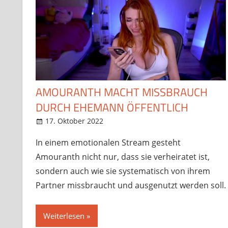
AMOURANTH MACHT MISSBRAUCH
DURCH EHEMANN ÖFFENTLICH
17. Oktober 2022
StreamRant
News
,
Twitch
In einem emotionalen Stream gesteht
Amouranth nicht nur, dass sie verheiratet ist,
sondern auch wie sie systematisch von ihrem
Partner missbraucht und ausgenutzt werden soll.
Weiterlesen