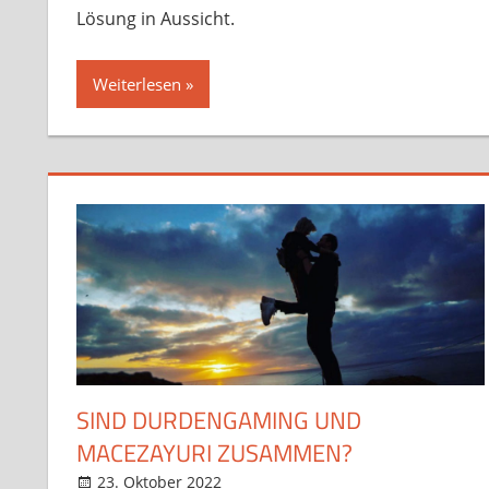
Lösung in Aussicht.
Weiterlesen
SIND DURDENGAMING UND
MACEZAYURI ZUSAMMEN?
23. Oktober 2022
StreamRant
Twitch
,
YouTube