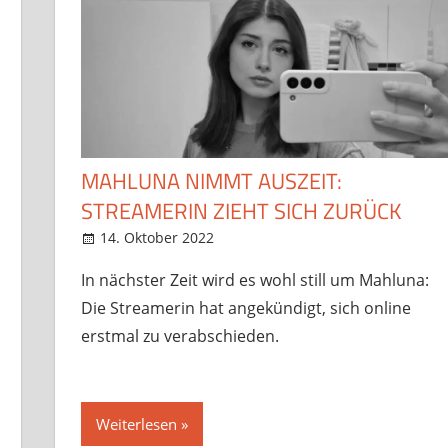
MAHLUNA NIMMT AUSZEIT:
STREAMERIN ZIEHT SICH ZURÜCK
14. Oktober 2022
StreamRant
News
,
Twitch
,
YouTube
In nächster Zeit wird es wohl still um Mahluna:
Die Streamerin hat angekündigt, sich online
erstmal zu verabschieden.
Weiterlesen