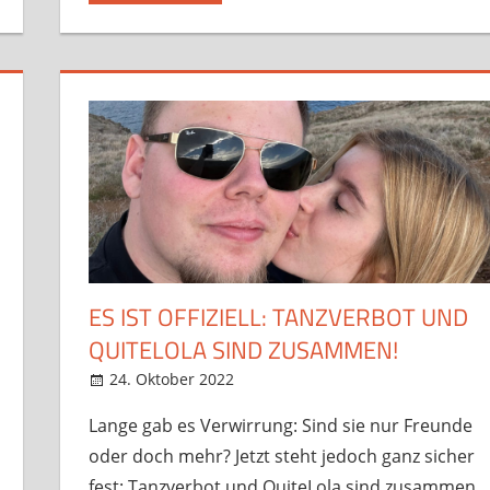
ES IST OFFIZIELL: TANZVERBOT UND
QUITELOLA SIND ZUSAMMEN!
24. Oktober 2022
StreamRant
News
,
Twitch
,
YouTube
Lange gab es Verwirrung: Sind sie nur Freunde
oder doch mehr? Jetzt steht jedoch ganz sicher
fest: Tanzverbot und QuiteLola sind zusammen.