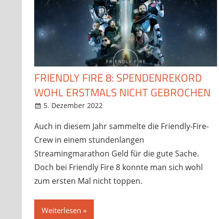
FRIENDLY FIRE 8: SPENDENREKORD
WOHL ERSTMALS NICHT GEBROCHEN
5. Dezember 2022
StreamRant
News
,
Twitch
,
YouTube
Auch in diesem Jahr sammelte die Friendly-Fire-
Crew in einem stundenlangen
Streamingmarathon Geld für die gute Sache.
Doch bei Friendly Fire 8 konnte man sich wohl
zum ersten Mal nicht toppen.
Weiterlesen