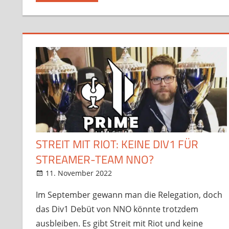
STREIT MIT RIOT: KEINE DIV1 FÜR
STREAMER-TEAM NNO?
11. November 2022
StreamRant
Games
,
News
,
Twitch
Im September gewann man die Relegation, doch
das Div1 Debüt von NNO könnte trotzdem
ausbleiben. Es gibt Streit mit Riot und keine