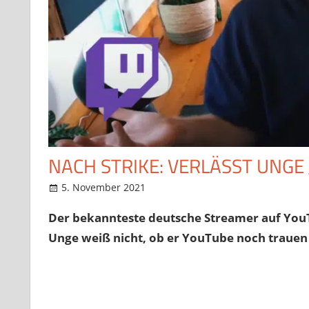
NACH STRIKE: VERLÄSST UNGE
5. November 2021
StreamRant
News
,
Twitch
,
YouTube
Der bekannteste deutsche Streamer auf YouTu
Unge weiß nicht, ob er YouTube noch trauen 