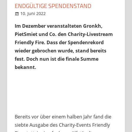
ENDGÜLTIGE SPENDENSTAND
10. Juni 2022
StreamRant
News
,
Twitch
,
YouTube
Im Dezember veranstalteten Gronkh,
PietSmiet und Co. den Charity-Livestream
Friendly Fire. Dass der Spendenrekord
wieder gebrochen wurde, stand bereits
fest. Doch nun ist die finale Summe
bekannt.
Bereits vor über einem halben Jahr fand die
siebte Ausgabe des Charity-Events Friendly