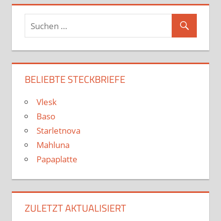
GRONKH
MRMOREGAME
PANDORYA
PHUNKROYAL
PIETSMIET
TWITCH
BELIEBTE STECKBRIEFE
YOUTUBE
Vlesk
Baso
Starletnova
Mahluna
Papaplatte
ZULETZT AKTUALISIERT