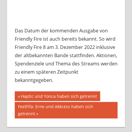
Das Datum der kommenden Ausgabe von
Friendly Fire ist auch bereits bekannt. So wird
Friendly Fire 8 am 3. Dezember 2022 inklusive
der altbekannten Bande stattfinden. Aktionen,
Spendenziele und Thema des Streams werden
zu einem späteren Zeitpunkt
bekanntgegeben.
Beitragsnavigation
CHARITY
Vorheriger
Haptic und Yonca haben sich getrennt
Beitrag:
FISHCOP
Nächster
FeelFifa: Erne und Akkcess haben sich
FRIENDLY
Beitrag:
getrennt
FIRE
FRIENDLYFIRE