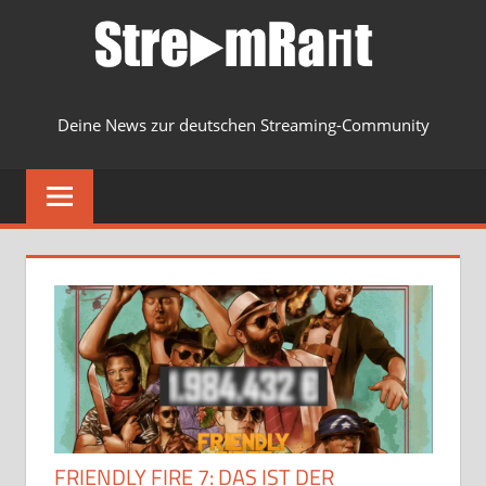
Zum
Inhalt
springen
Deine News zur deutschen Streaming-Community
MENU
FRIENDLY FIRE 7: DAS IST DER