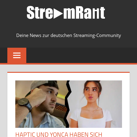
Zum
Inhalt
springen
Deine News zur deutschen Streaming-Community
MENU
HAPTIC UND YONCA HABEN SICH