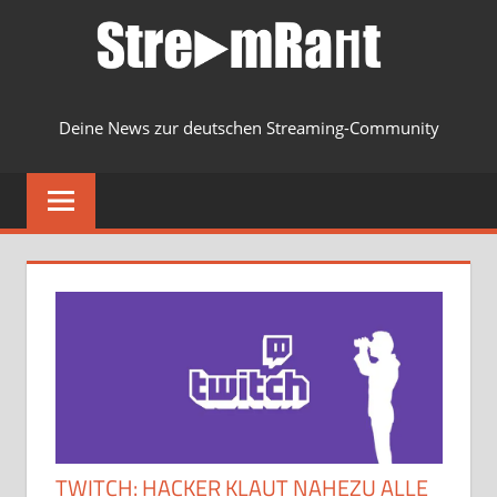
Zum
Inhalt
springen
Deine News zur deutschen Streaming-Community
MENU
TWITCH: HACKER KLAUT NAHEZU ALLE