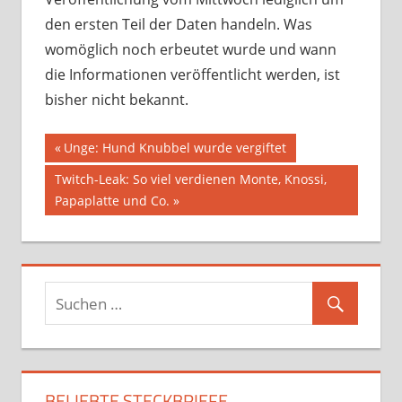
den ersten Teil der Daten handeln. Was
womöglich noch erbeutet wurde und wann
die Informationen veröffentlicht werden, ist
bisher nicht bekannt.
Beitragsnavigation
AMAZON
Vorheriger
Unge: Hund Knubbel wurde vergiftet
Beitrag:
HACK
Nächster
Twitch-Leak: So viel verdienen Monte, Knossi,
LEAK
Beitrag:
Papaplatte und Co.
SUBS
TWITCH
BELIEBTE STECKBRIEFE