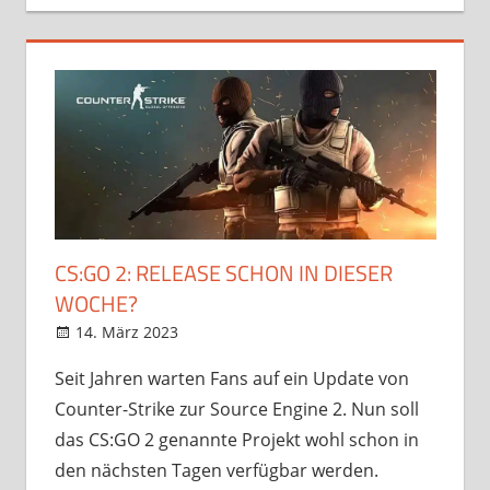
CS:GO 2: RELEASE SCHON IN DIESER
WOCHE?
14. März 2023
StreamRant
Games
,
News
Seit Jahren warten Fans auf ein Update von
Counter-Strike zur Source Engine 2. Nun soll
das CS:GO 2 genannte Projekt wohl schon in
den nächsten Tagen verfügbar werden.