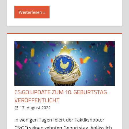
Weiterlesen
CS:GO UPDATE ZUM 10. GEBURTSTAG
VERÖFFENTLICHT
17. August 2022
StreamRant
Games
,
News
In wenigen Tagen feiert der Taktikshooter
CS:GO seinen zehnten Geburtstag. Anlässlich