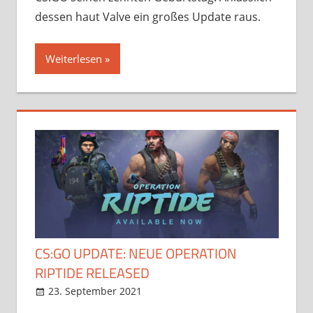
dessen haut Valve ein großes Update raus.
Weiterlesen
CS:GO UPDATE: NEUE OPERATION
RIPTIDE RELEASED
23. September 2021
StreamRant
Games
,
News