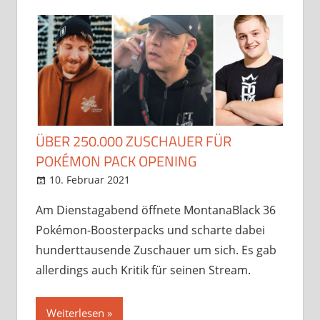
ÜBER 250.000 ZUSCHAUER FÜR
POKÉMON PACK OPENING
10. Februar 2021
StreamRant
News
,
Twitch
,
YouTube
Am Dienstagabend öffnete MontanaBlack 36
Pokémon-Boosterpacks und scharte dabei
hunderttausende Zuschauer um sich. Es gab
allerdings auch Kritik für seinen Stream.
Weiterlesen