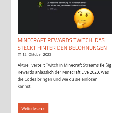
MINECRAFT REWARDS TWITCH: DAS
STECKT HINTER DEN BELOHNUNGEN
12. Oktober 2023
StreamRant
Twitch
Aktuell verteilt Twitch in Minecraft Streams fleißig
Rewards anlässlich der Minecraft Live 2023. Was
die Codes bringen und wie du sie einlösen
kannst.
Weiterlesen