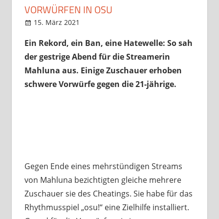
VORWÜRFEN IN OSU
15. März 2021
StreamRant
Games
,
News
,
Twitch
,
YouTube
Ein Rekord, ein Ban, eine Hatewelle: So sah
der gestrige Abend für die Streamerin
Mahluna aus. Einige Zuschauer erhoben
schwere Vorwürfe gegen die 21-jährige.
Gegen Ende eines mehrstündigen Streams
von Mahluna bezichtigten gleiche mehrere
Zuschauer sie des Cheatings. Sie habe für das
Rhythmusspiel „osu!“ eine Zielhilfe installiert.